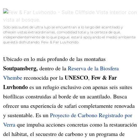
Solo seis suites de ultra lujo se encuentran a lo largo del acantilado y
ofrecen vistas extraordinarias, comodidad total y la certeza de que,
independientemente de lo que pague, estará apoyando el medio ambiente
que está disfrutando. Few & Far Luvhondo.
Ubicado en lo más profundo de las montañas
Soutpansberg,
dentro de la
Reserva de la Biosfera
UNESCO
Few & Far
Vhembe
reconocida por la
,
Luvhondo
es un refugio exclusivo con apenas seis suites
biofílicas construidas al borde de un acantilado. Busca
ofrecer una experiencia de safari completamente renovada
y sustentable. Es un
Proyecto de Carbono Registrado por
Verra
que impulsa acciones concretas como la restauración
del hábitat, el secuestro de carbono y un programa de