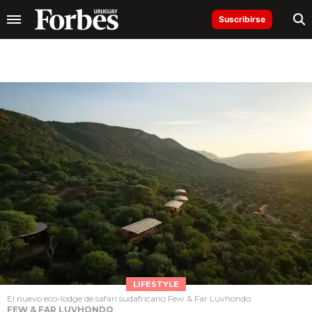
Suscribirse
LIFESTYLE
El nuevo eco-lodge de safari sudafricano Few & Far Luvhondo
FEW & FAR LUVHONDO