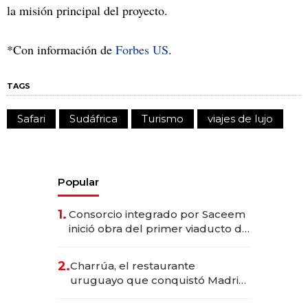
la misión principal del proyecto.
*Con información de
Forbes US
.
TAGS
Safari
Sudáfrica
Turismo
viajes de lujo
Popular
1.
Consorcio integrado por Saceem
inició obra del primer viaducto de
los Accesos Este a Montevideo;
inversión total asciende a US$ 54
2.
Charrúa, el restaurante
millones
uruguayo que conquistó Madrid:
sirve 300 cubiertos diarios, agota