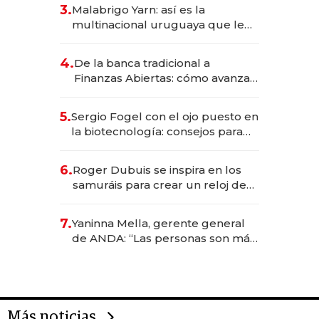
reservas con un mes de
3.
Malabrigo Yarn: así es la
anticipación y prepara apertura
multinacional uruguaya que le
da de tejer al mundo
4.
De la banca tradicional a
Finanzas Abiertas: cómo avanza
el sistema financiero uruguayo
5.
Sergio Fogel con el ojo puesto en
la biotecnología: consejos para
emprendedores, oportunidades
de inversión y el rol de la IA
6.
Roger Dubuis se inspira en los
samuráis para crear un reloj de
US$ 384.000
7.
Yaninna Mella, gerente general
de ANDA: “Las personas son más
importantes que los problemas”
Más noticias