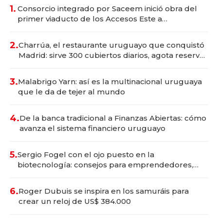
1.
Consorcio integrado por Saceem inició obra del
primer viaducto de los Accesos Este a
Montevideo; inversión total asciende a US$ 54
millones
2.
Charrúa, el restaurante uruguayo que conquistó
Madrid: sirve 300 cubiertos diarios, agota reservas
con un mes de anticipación y prepara apertura
3.
Malabrigo Yarn: así es la multinacional uruguaya
que le da de tejer al mundo
4.
De la banca tradicional a Finanzas Abiertas: cómo
avanza el sistema financiero uruguayo
5.
Sergio Fogel con el ojo puesto en la
biotecnología: consejos para emprendedores,
oportunidades de inversión y el rol de la IA
6.
Roger Dubuis se inspira en los samuráis para
crear un reloj de US$ 384.000