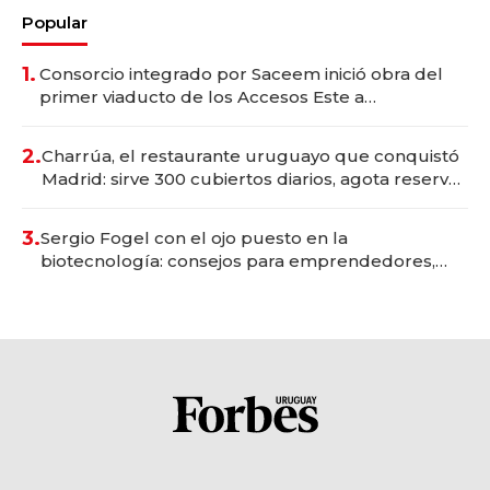
Popular
1.
Consorcio integrado por Saceem inició obra del
primer viaducto de los Accesos Este a
Montevideo; inversión total asciende a US$ 54
millones
2.
Charrúa, el restaurante uruguayo que conquistó
Madrid: sirve 300 cubiertos diarios, agota reservas
con un mes de anticipación y prepara apertura
3.
Sergio Fogel con el ojo puesto en la
biotecnología: consejos para emprendedores,
oportunidades de inversión y el rol de la IA