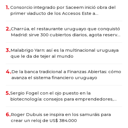
1.
Consorcio integrado por Saceem inició obra del
primer viaducto de los Accesos Este a
Montevideo; inversión total asciende a US$ 54
millones
2.
Charrúa, el restaurante uruguayo que conquistó
Madrid: sirve 300 cubiertos diarios, agota reservas
con un mes de anticipación y prepara apertura
3.
Malabrigo Yarn: así es la multinacional uruguaya
que le da de tejer al mundo
4.
De la banca tradicional a Finanzas Abiertas: cómo
avanza el sistema financiero uruguayo
5.
Sergio Fogel con el ojo puesto en la
biotecnología: consejos para emprendedores,
oportunidades de inversión y el rol de la IA
6.
Roger Dubuis se inspira en los samuráis para
crear un reloj de US$ 384.000