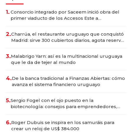
1.
Consorcio integrado por Saceem inició obra del
primer viaducto de los Accesos Este a
Montevideo; inversión total asciende a US$ 54
millones
2.
Charrúa, el restaurante uruguayo que conquistó
Madrid: sirve 300 cubiertos diarios, agota reservas
con un mes de anticipación y prepara apertura
3.
Malabrigo Yarn: así es la multinacional uruguaya
que le da de tejer al mundo
4.
De la banca tradicional a Finanzas Abiertas: cómo
avanza el sistema financiero uruguayo
5.
Sergio Fogel con el ojo puesto en la
biotecnología: consejos para emprendedores,
oportunidades de inversión y el rol de la IA
6.
Roger Dubuis se inspira en los samuráis para
crear un reloj de US$ 384.000