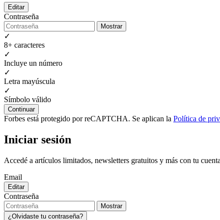
Editar
Contraseña
Mostrar
✓
8+ caracteres
✓
Incluye un número
✓
Letra mayúscula
✓
Símbolo válido
Continuar
Forbes está protegido por reCAPTCHA. Se aplican la
Política de pri
Iniciar sesión
Accedé a artículos limitados, newsletters gratuitos y más con tu cuent
Email
Editar
Contraseña
Mostrar
¿Olvidaste tu contraseña?