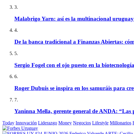
3.
Malabrigo Yarn: así es la multinacional uruguay
4.
De la banca tradicional a Finanzas Abiertas: có
5.
Sergio Fogel con el ojo puesto en la biotecnologí
6.
Roger Dubuis se inspira en los samuráis para cr
7.
Yaninna Mella, gerente general de ANDA: “Las 
Today
Innovación
Liderazgo
Money
Negocios
Lifestyle
Millonarios