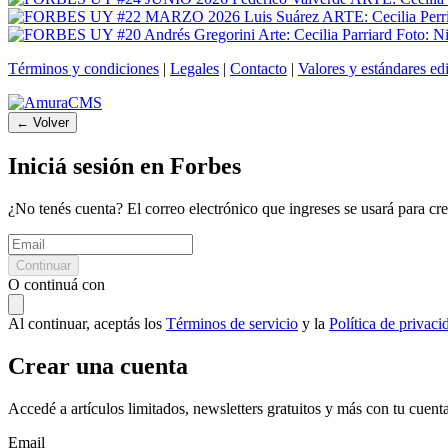
Términos y condiciones
|
Legales
|
Contacto
|
Valores y estándares edi
←
Volver
Iniciá sesión en Forbes
¿No tenés cuenta? El correo electrónico que ingreses se usará para cre
Continuar
O continuá con
Al continuar, aceptás los
Términos de servicio
y la
Política de privaci
Crear una cuenta
Accedé a artículos limitados, newsletters gratuitos y más con tu cuent
Email