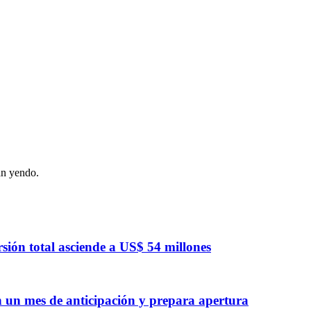
án yendo.
sión total asciende a US$ 54 millones
n un mes de anticipación y prepara apertura