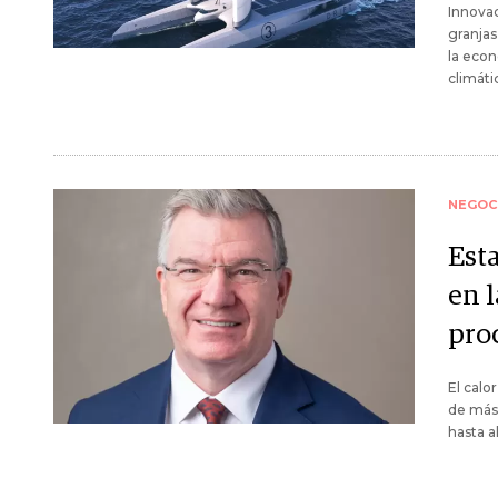
Innova
granjas
la econ
climáti
NEGOC
Est
en l
pro
El calo
de más 
hasta a