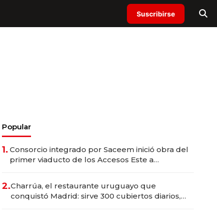
Suscribirse
Popular
1.
Consorcio integrado por Saceem inició obra del
primer viaducto de los Accesos Este a
Montevideo; inversión total asciende a US$ 54
millones
2.
Charrúa, el restaurante uruguayo que
conquistó Madrid: sirve 300 cubiertos diarios,
agota reservas con un mes de anticipación y
prepara apertura