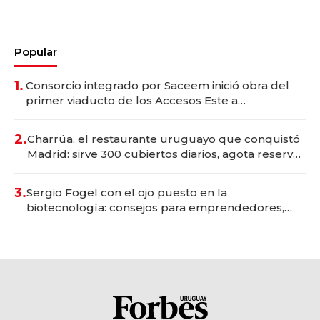
Popular
1.
Consorcio integrado por Saceem inició obra del
primer viaducto de los Accesos Este a
Montevideo; inversión total asciende a US$ 54
millones
2.
Charrúa, el restaurante uruguayo que conquistó
Madrid: sirve 300 cubiertos diarios, agota reservas
con un mes de anticipación y prepara apertura
3.
Sergio Fogel con el ojo puesto en la
biotecnología: consejos para emprendedores,
oportunidades de inversión y el rol de la IA