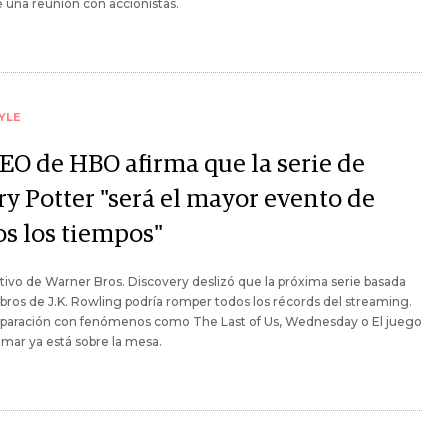
 una reunión con accionistas.
YLE
CEO de HBO afirma que la serie de
ry Potter "será el mayor evento de
os los tiempos"
ctivo de Warner Bros. Discovery deslizó que la próxima serie basada
libros de J.K. Rowling podría romper todos los récords del streaming.
paración con fenómenos como The Last of Us, Wednesday o El juego
amar ya está sobre la mesa.