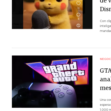
de 
Dis
Con cli
intelig
mandan
NEGOC
GTA
ana
mes
Una con
esperad
1.000 m