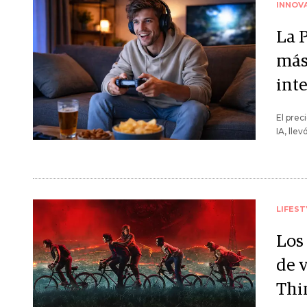
INNOV
La 
más
inte
El prec
IA, lle
LIFEST
Los
de 
Thi