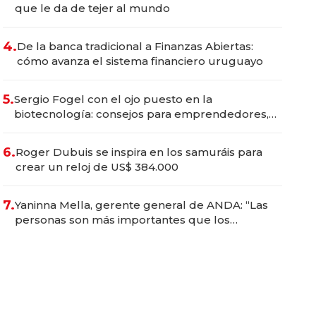
que le da de tejer al mundo
4.
De la banca tradicional a Finanzas Abiertas:
cómo avanza el sistema financiero uruguayo
5.
Sergio Fogel con el ojo puesto en la
biotecnología: consejos para emprendedores,
oportunidades de inversión y el rol de la IA
6.
Roger Dubuis se inspira en los samuráis para
crear un reloj de US$ 384.000
7.
Yaninna Mella, gerente general de ANDA: “Las
personas son más importantes que los
problemas”