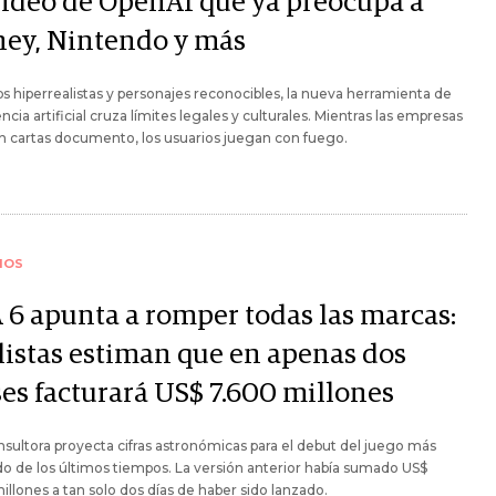
video de OpenAI que ya preocupa a
ney, Nintendo y más
ps hiperrealistas y personajes reconocibles, la nueva herramienta de
encia artificial cruza límites legales y culturales. Mientras las empresas
 cartas documento, los usuarios juegan con fuego.
IOS
 6 apunta a romper todas las marcas:
listas estiman que en apenas dos
es facturará US$ 7.600 millones
sultora proyecta cifras astronómicas para el debut del juego más
o de los últimos tiempos. La versión anterior había sumado US$
illones a tan solo dos días de haber sido lanzado.