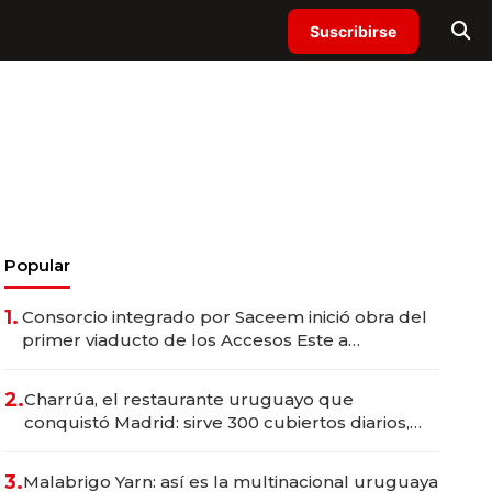
Suscribirse
Popular
1.
Consorcio integrado por Saceem inició obra del
primer viaducto de los Accesos Este a
Montevideo; inversión total asciende a US$ 54
millones
2.
Charrúa, el restaurante uruguayo que
conquistó Madrid: sirve 300 cubiertos diarios,
agota reservas con un mes de anticipación y
prepara apertura
3.
Malabrigo Yarn: así es la multinacional uruguaya