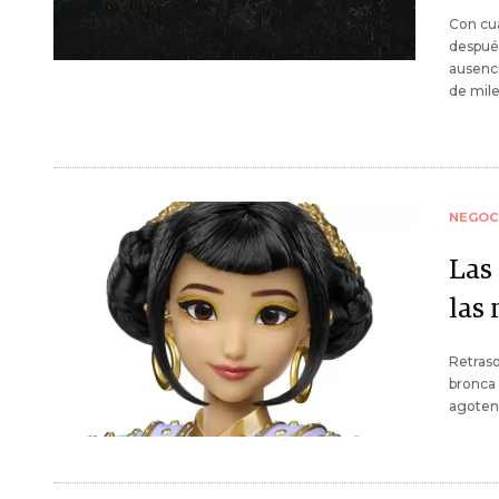
Con cua
después
ausenci
de mile
NEGOC
Las 
las
Retraso
bronca 
agoten