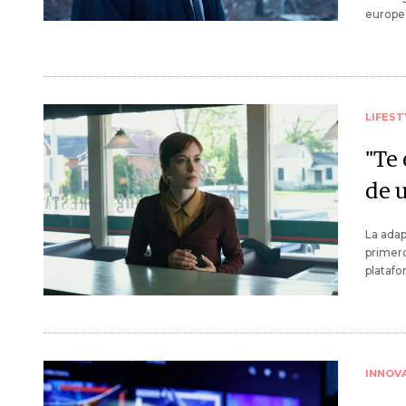
europe
LIFEST
"Te 
de u
La adap
primero
platafo
INNOV