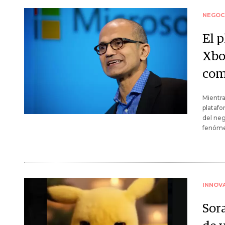
NEGOC
El p
Xbo
com
Mientra
platafo
del neg
fenóme
INNOV
Sora