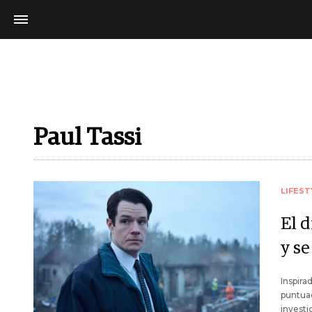
Paul Tassi
LIFEST
El d
y se
Inspira
puntuac
investi