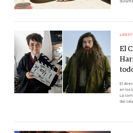
durante
LIFEST
El 
Har
tod
El dire
en los 
La com
del cal