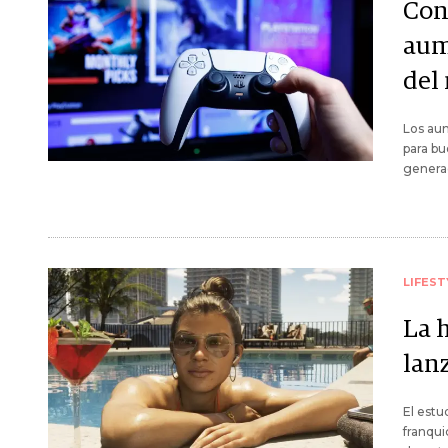
Cons
aum
del
Los au
para bu
generac
LIFEST
La h
lan
El estu
franqui