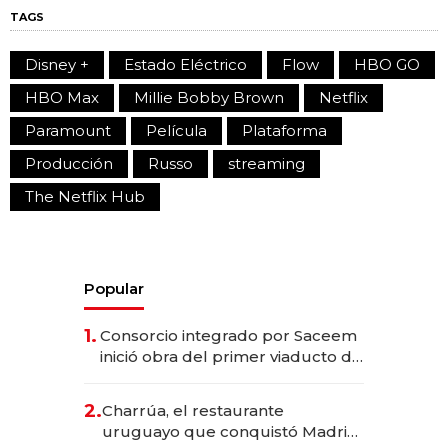
TAGS
Disney +
Estado Eléctrico
Flow
HBO GO
HBO Max
Millie Bobby Brown
Netflix
Paramount
Película
Plataforma
Producción
Russo
streaming
The Netflix Hub
Popular
1.
Consorcio integrado por Saceem
inició obra del primer viaducto de
los Accesos Este a Montevideo;
inversión total asciende a US$ 54
2.
Charrúa, el restaurante
millones
uruguayo que conquistó Madrid: