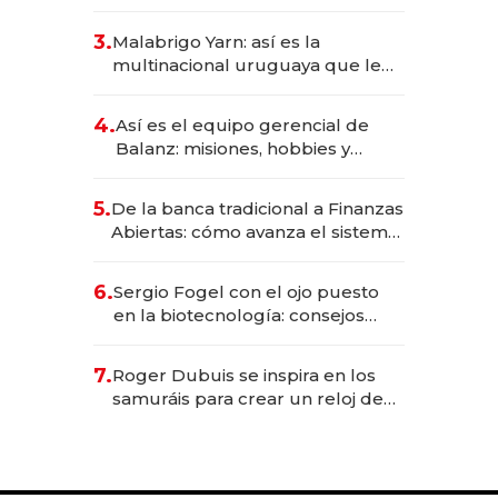
sirve 300 cubiertos diarios, agota
reservas con un mes de
3.
Malabrigo Yarn: así es la
anticipación y prepara apertura
multinacional uruguaya que le
da de tejer al mundo
4.
Así es el equipo gerencial de
Balanz: misiones, hobbies y
metas para este año
5.
De la banca tradicional a Finanzas
Abiertas: cómo avanza el sistema
financiero uruguayo
6.
Sergio Fogel con el ojo puesto
en la biotecnología: consejos
para emprendedores,
oportunidades de inversión y el
7.
Roger Dubuis se inspira en los
rol de la IA
samuráis para crear un reloj de
US$ 384.000