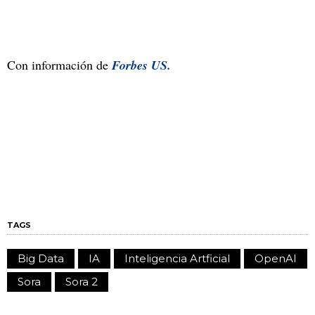
Con información de
Forbes US.
TAGS
Big Data
IA
Inteligencia Artficial
OpenAI
Sora
Sora 2