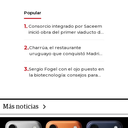
Popular
1.
Consorcio integrado por Saceem
inició obra del primer viaducto de
los Accesos Este a Montevideo;
inversión total asciende a US$ 54
2.
Charrúa, el restaurante
millones
uruguayo que conquistó Madrid:
sirve 300 cubiertos diarios, agota
reservas con un mes de
3.
Sergio Fogel con el ojo puesto en
anticipación y prepara apertura
la biotecnología: consejos para
emprendedores, oportunidades
de inversión y el rol de la IA
Más noticias