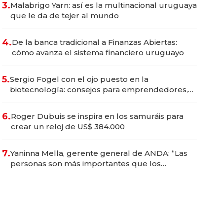
3.
Malabrigo Yarn: así es la multinacional uruguaya
que le da de tejer al mundo
4.
De la banca tradicional a Finanzas Abiertas:
cómo avanza el sistema financiero uruguayo
5.
Sergio Fogel con el ojo puesto en la
biotecnología: consejos para emprendedores,
oportunidades de inversión y el rol de la IA
6.
Roger Dubuis se inspira en los samuráis para
crear un reloj de US$ 384.000
7.
Yaninna Mella, gerente general de ANDA: “Las
personas son más importantes que los
problemas”