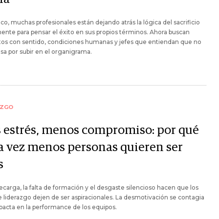
co, muchas profesionales están dejando atrás la lógica del sacrificio
nte para pensar el éxito en sus propios términos. Ahora buscan
tos con sentido, condiciones humanas y jefes que entiendan que no
sa por subir en el organigrama.
AZGO
 estrés, menos compromiso: por qué
a vez menos personas quieren ser
s
ecarga, la falta de formación y el desgaste silencioso hacen que los
e liderazgo dejen de ser aspiracionales. La desmotivación se contagia
pacta en la performance de los equipos.