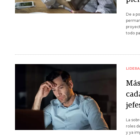
De a po
permane
proyec
todo pa
LIDER
Más
cad
jefe
La sobr
roles d
y ya im