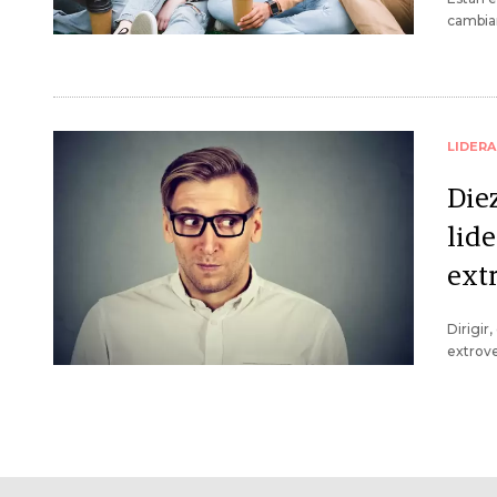
cambian
LIDER
Die
lid
ext
Dirigir
extrove