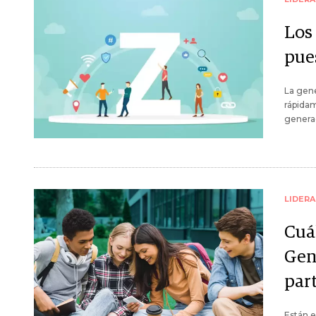
Los 
pue
La gene
rápidam
generac
LIDER
Cuál
Gen
par
Están e