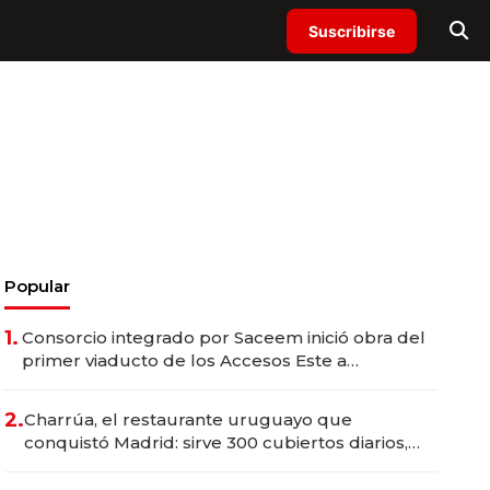
Suscribirse
Popular
1.
Consorcio integrado por Saceem inició obra del
primer viaducto de los Accesos Este a
Montevideo; inversión total asciende a US$ 54
millones
2.
Charrúa, el restaurante uruguayo que
conquistó Madrid: sirve 300 cubiertos diarios,
agota reservas con un mes de anticipación y
prepara apertura