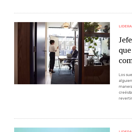
LIDER
Jefe
que 
com
Los sue
alguien
manera
creés&
revertir
LIDER