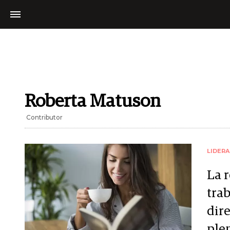
Roberta Matuson
Contributor
LIDER
La 
tra
dir
ple