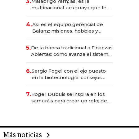
3.
Malabrigo Yarn: así es la
anticipación y prepara apertura
multinacional uruguaya que le
da de tejer al mundo
4.
Así es el equipo gerencial de
Balanz: misiones, hobbies y
metas para este año
5.
De la banca tradicional a Finanzas
Abiertas: cómo avanza el sistema
financiero uruguayo
6.
Sergio Fogel con el ojo puesto
en la biotecnología: consejos
para emprendedores,
oportunidades de inversión y el
7.
Roger Dubuis se inspira en los
rol de la IA
samuráis para crear un reloj de
US$ 384.000
Más noticias