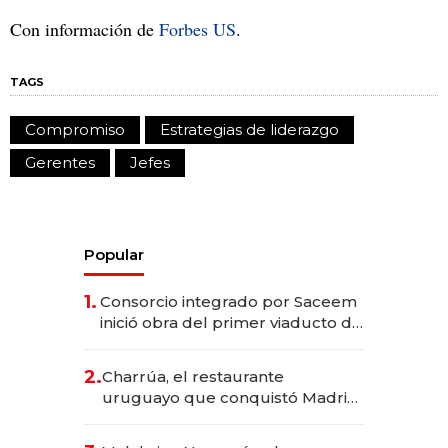
Con información de
Forbes US
.
TAGS
Compromiso
Estrategias de liderazgo
Gerentes
Jefes
Popular
1.
Consorcio integrado por Saceem
inició obra del primer viaducto de
los Accesos Este a Montevideo;
inversión total asciende a US$ 54
2.
Charrúa, el restaurante
millones
uruguayo que conquistó Madrid:
sirve 300 cubiertos diarios, agota
reservas con un mes de