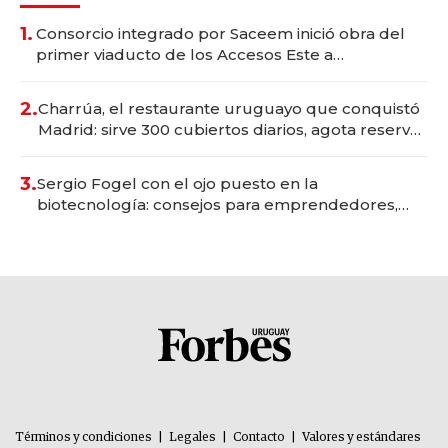
1.
Consorcio integrado por Saceem inició obra del
primer viaducto de los Accesos Este a
Montevideo; inversión total asciende a US$ 54
millones
2.
Charrúa, el restaurante uruguayo que conquistó
Madrid: sirve 300 cubiertos diarios, agota reservas
con un mes de anticipación y prepara apertura
3.
Sergio Fogel con el ojo puesto en la
biotecnología: consejos para emprendedores,
oportunidades de inversión y el rol de la IA
Términos y condiciones
|
Legales
|
Contacto
|
Valores y estándares