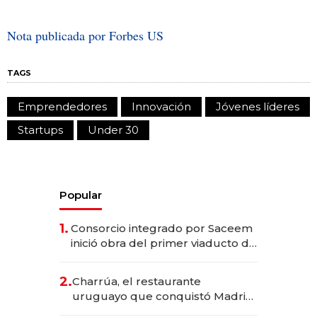
Nota publicada por Forbes US
TAGS
Emprendedores
Innovación
Jóvenes líderes
Startups
Under 30
Popular
1.
Consorcio integrado por Saceem
inició obra del primer viaducto de
los Accesos Este a Montevideo;
inversión total asciende a US$ 54
2.
Charrúa, el restaurante
millones
uruguayo que conquistó Madrid:
sirve 300 cubiertos diarios, agota