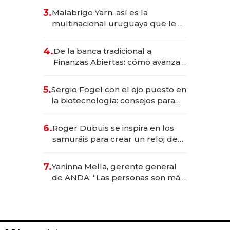
reservas con un mes de
3.
Malabrigo Yarn: así es la
anticipación y prepara apertura
multinacional uruguaya que le
da de tejer al mundo
4.
De la banca tradicional a
Finanzas Abiertas: cómo avanza
el sistema financiero uruguayo
5.
Sergio Fogel con el ojo puesto en
la biotecnología: consejos para
emprendedores, oportunidades
de inversión y el rol de la IA
6.
Roger Dubuis se inspira en los
samuráis para crear un reloj de
US$ 384.000
7.
Yaninna Mella, gerente general
de ANDA: “Las personas son más
importantes que los problemas”