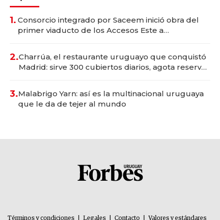
1.
Consorcio integrado por Saceem inició obra del
primer viaducto de los Accesos Este a
Montevideo; inversión total asciende a US$ 54
millones
2.
Charrúa, el restaurante uruguayo que conquistó
Madrid: sirve 300 cubiertos diarios, agota reservas
con un mes de anticipación y prepara apertura
3.
Malabrigo Yarn: así es la multinacional uruguaya
que le da de tejer al mundo
Términos y condiciones
|
Legales
|
Contacto
|
Valores y estándares