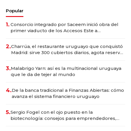
Popular
1.
Consorcio integrado por Saceem inició obra del
primer viaducto de los Accesos Este a
Montevideo; inversión total asciende a US$ 54
millones
2.
Charrúa, el restaurante uruguayo que conquistó
Madrid: sirve 300 cubiertos diarios, agota reservas
con un mes de anticipación y prepara apertura
3.
Malabrigo Yarn: así es la multinacional uruguaya
que le da de tejer al mundo
4.
De la banca tradicional a Finanzas Abiertas: cómo
avanza el sistema financiero uruguayo
5.
Sergio Fogel con el ojo puesto en la
biotecnología: consejos para emprendedores,
oportunidades de inversión y el rol de la IA