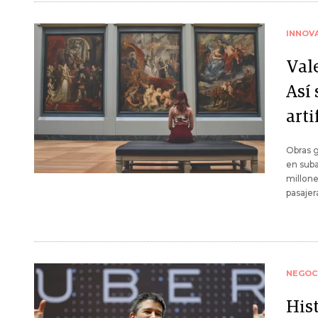
INNOV
Val
Así 
arti
Obras g
en sub
millone
pasajer
NEGOC
His