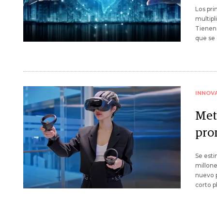
Los pri
multipl
Tienen 
que se 
INNOV
Meta
pro
Se est
millone
nuevo p
corto p