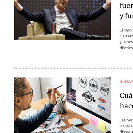
fue
y f
El caso
Garrett
¿La ra
discrim
INNOV
Cuá
hace
Las her
visual 
dispar.