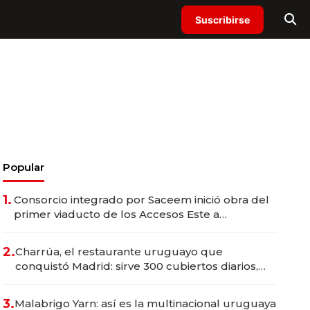
Suscribirse
Popular
1.
Consorcio integrado por Saceem inició obra del
primer viaducto de los Accesos Este a
Montevideo; inversión total asciende a US$ 54
millones
2.
Charrúa, el restaurante uruguayo que
conquistó Madrid: sirve 300 cubiertos diarios,
agota reservas con un mes de anticipación y
prepara apertura
3.
Malabrigo Yarn: así es la multinacional uruguaya