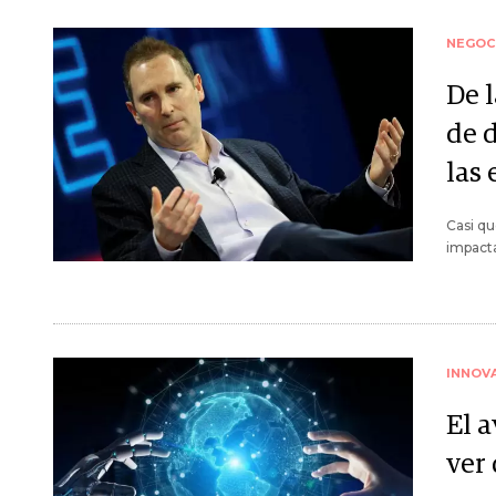
NEGOC
De l
de 
las
Casi qu
impacta
INNOV
El a
ver