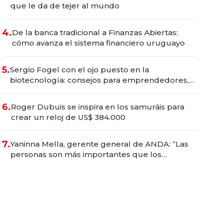
que le da de tejer al mundo
4.
De la banca tradicional a Finanzas Abiertas:
cómo avanza el sistema financiero uruguayo
5.
Sergio Fogel con el ojo puesto en la
biotecnología: consejos para emprendedores,
oportunidades de inversión y el rol de la IA
6.
Roger Dubuis se inspira en los samuráis para
crear un reloj de US$ 384.000
7.
Yaninna Mella, gerente general de ANDA: “Las
personas son más importantes que los
problemas”