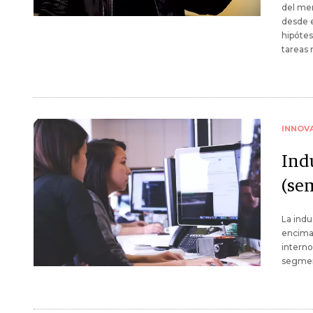
del mer
desde 
hipótes
tareas 
INNOV
Ind
(se
La indu
encima 
interno
segme