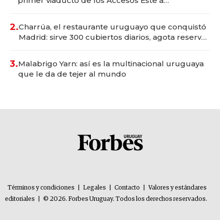
primer viaducto de los Accesos Este a
Montevideo; inversión total asciende a US$ 54
millones
2.
Charrúa, el restaurante uruguayo que conquistó
Madrid: sirve 300 cubiertos diarios, agota reservas
con un mes de anticipación y prepara apertura
3.
Malabrigo Yarn: así es la multinacional uruguaya
que le da de tejer al mundo
Términos y condiciones
|
Legales
|
Contacto
|
Valores y estándares
editoriales
|
© 2026. Forbes Uruguay. Todos los derechos reservados.