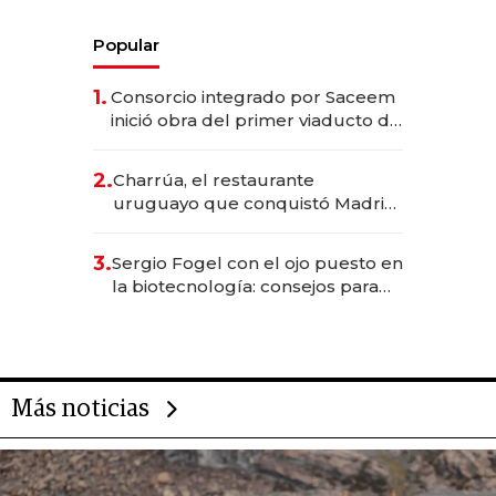
Popular
1.
Consorcio integrado por Saceem
inició obra del primer viaducto de
los Accesos Este a Montevideo;
inversión total asciende a US$ 54
2.
Charrúa, el restaurante
millones
uruguayo que conquistó Madrid:
sirve 300 cubiertos diarios, agota
reservas con un mes de
3.
Sergio Fogel con el ojo puesto en
anticipación y prepara apertura
la biotecnología: consejos para
emprendedores, oportunidades
de inversión y el rol de la IA
Más noticias