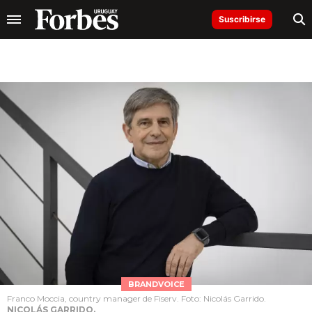
Suscribirse
BRANDVOICE
Franco Moccia, country manager de Fiserv. Foto: Nicolás Garrido.
NICOLÁS GARRIDO.