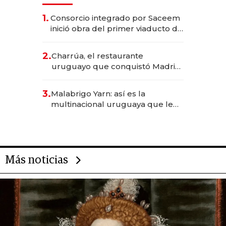
1.
Consorcio integrado por Saceem
inició obra del primer viaducto de
los Accesos Este a Montevideo;
inversión total asciende a US$ 54
2.
Charrúa, el restaurante
millones
uruguayo que conquistó Madrid:
sirve 300 cubiertos diarios, agota
reservas con un mes de
3.
Malabrigo Yarn: así es la
anticipación y prepara apertura
multinacional uruguaya que le
da de tejer al mundo
Más noticias