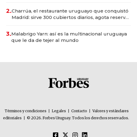
Montevideo; inversión total asciende a US$ 54
millones
2.
Charrúa, el restaurante uruguayo que conquistó
Madrid: sirve 300 cubiertos diarios, agota reservas
con un mes de anticipación y prepara apertura
3.
Malabrigo Yarn: así es la multinacional uruguaya
que le da de tejer al mundo
Términos y condiciones
|
Legales
|
Contacto
|
Valores y estándares
editoriales
|
© 2026. Forbes Uruguay. Todos los derechos reservados.