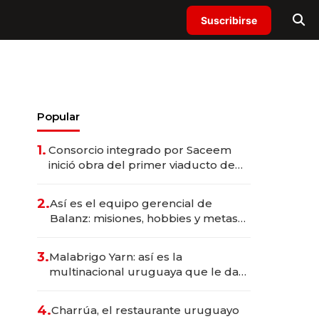
Suscribirse
Popular
1.
Consorcio integrado por Saceem
inició obra del primer viaducto de
los Accesos Este a Montevideo;
inversión total asciende a US$ 54
2.
Así es el equipo gerencial de
millones
Balanz: misiones, hobbies y metas
para este año
3.
Malabrigo Yarn: así es la
multinacional uruguaya que le da
de tejer al mundo
4.
Charrúa, el restaurante uruguayo