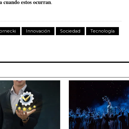
za cuando estos ocurran
.
ornecki
Innovación
Sociedad
Tecnología