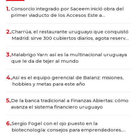
1.
Consorcio integrado por Saceem inició obra del
primer viaducto de los Accesos Este a
Montevideo; inversión total asciende a US$ 54
millones
2.
Charrúa, el restaurante uruguayo que conquistó
Madrid: sirve 300 cubiertos diarios, agota reservas
con un mes de anticipación y prepara apertura
3.
Malabrigo Yarn: así es la multinacional uruguaya
que le da de tejer al mundo
4.
Así es el equipo gerencial de Balanz: misiones,
hobbies y metas para este año
5.
De la banca tradicional a Finanzas Abiertas: cómo
avanza el sistema financiero uruguayo
6.
Sergio Fogel con el ojo puesto en la
biotecnología: consejos para emprendedores,
oportunidades de inversión y el rol de la IA