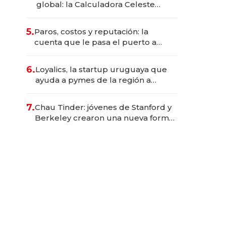
global: la Calculadora Celeste
suma cientos de miles de usuarios
y busca expandirse tras el Mundial
5.
Paros, costos y reputación: la
cuenta que le pasa el puerto a
Uruguay
6.
Loyalics, la startup uruguaya que
ayuda a pymes de la región a
recuperar clientes con programas
de fidelidad inteligentes
7.
Chau Tinder: jóvenes de Stanford y
Berkeley crearon una nueva forma
de conseguir pareja y ya
recaudaron millones