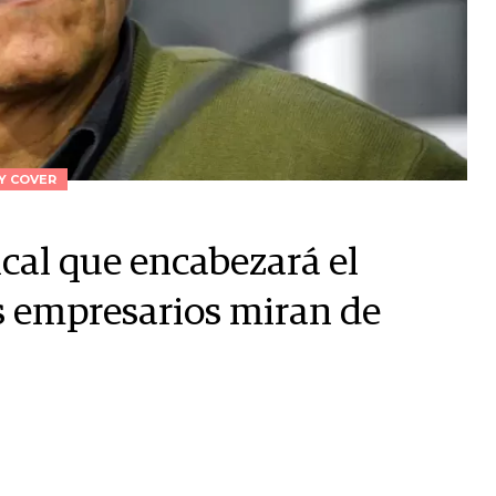
LY COVER
dical que encabezará el
os empresarios miran de