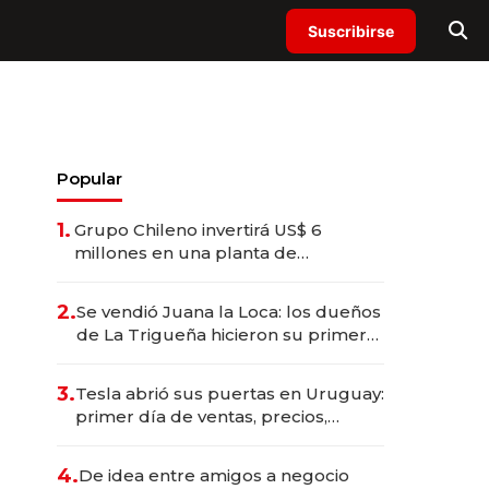
Suscribirse
Popular
1.
Grupo Chileno invertirá US$ 6
millones en una planta de
compostaje industrial en Paysandú;
la primera fuera de fronteras
2.
Se vendió Juana la Loca: los dueños
de La Trigueña hicieron su primera
apuesta por fuera de la tradicional
empresa familiar
3.
Tesla abrió sus puertas en Uruguay:
primer día de ventas, precios,
supercargadores y el ingeniero
uruguayo de 28 años que lidera la
4.
De idea entre amigos a negocio
operación