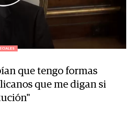
ECIALES
bían que tengo formas
licanos que me digan si
tución"