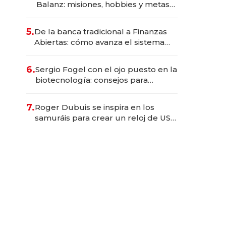
Balanz: misiones, hobbies y metas
para este año
5.
De la banca tradicional a Finanzas
Abiertas: cómo avanza el sistema
financiero uruguayo
6.
Sergio Fogel con el ojo puesto en la
biotecnología: consejos para
emprendedores, oportunidades de
inversión y el rol de la IA
7.
Roger Dubuis se inspira en los
samuráis para crear un reloj de US$
384.000