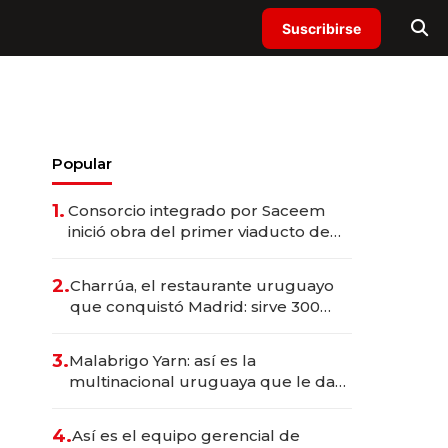
Suscribirse
Popular
1.
Consorcio integrado por Saceem
inició obra del primer viaducto de
los Accesos Este a Montevideo;
inversión total asciende a US$ 54
2.
Charrúa, el restaurante uruguayo
millones
que conquistó Madrid: sirve 300
cubiertos diarios, agota reservas
con un mes de anticipación y
3.
Malabrigo Yarn: así es la
prepara apertura
multinacional uruguaya que le da
de tejer al mundo
4.
Así es el equipo gerencial de