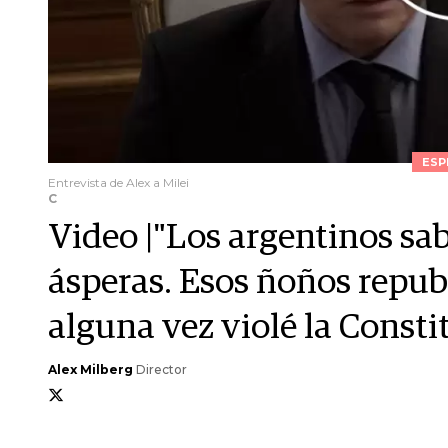
ESP
Entrevista de Alex a Milei
C
Video |"Los argentinos sa
ásperas. Esos ñoños repub
alguna vez violé la Consti
Alex Milberg
Director