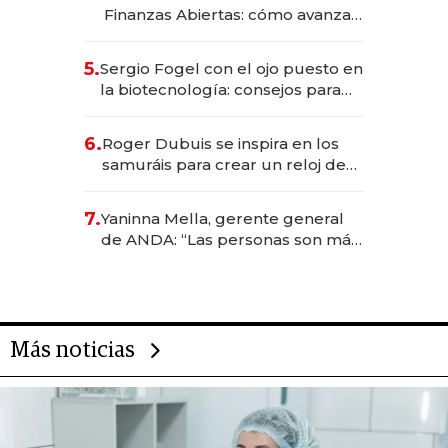
Finanzas Abiertas: cómo avanza
el sistema financiero uruguayo
5.
Sergio Fogel con el ojo puesto en
la biotecnología: consejos para
emprendedores, oportunidades
de inversión y el rol de la IA
6.
Roger Dubuis se inspira en los
samuráis para crear un reloj de
US$ 384.000
7.
Yaninna Mella, gerente general
de ANDA: “Las personas son más
importantes que los problemas”
Más noticias