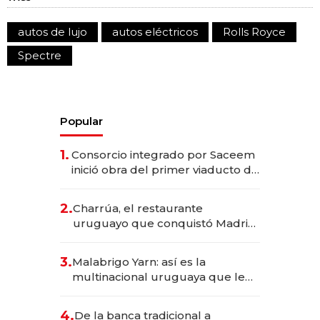
autos de lujo
autos eléctricos
Rolls Royce
Spectre
Popular
1.
Consorcio integrado por Saceem
inició obra del primer viaducto de
los Accesos Este a Montevideo;
inversión total asciende a US$ 54
2.
Charrúa, el restaurante
millones
uruguayo que conquistó Madrid:
sirve 300 cubiertos diarios, agota
reservas con un mes de
3.
Malabrigo Yarn: así es la
anticipación y prepara apertura
multinacional uruguaya que le
da de tejer al mundo
4.
De la banca tradicional a