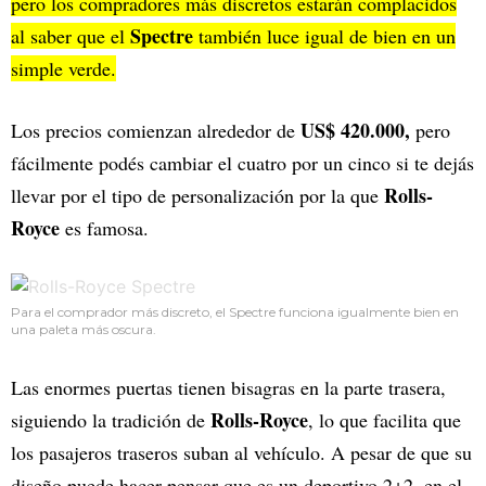
pero los compradores más discretos estarán complacidos
Spectre
al saber que el
también luce igual de bien en un
simple verde.
US$ 420.000,
Los precios comienzan alrededor de
pero
fácilmente podés cambiar el cuatro por un cinco si te dejás
Rolls-
llevar por el tipo de personalización por la que
Royce
es famosa.
Para el comprador más discreto, el Spectre funciona igualmente bien en
una paleta más oscura.
Las enormes puertas tienen bisagras en la parte trasera,
Rolls-Royce
siguiendo la tradición de
, lo que facilita que
los pasajeros traseros suban al vehículo. A pesar de que su
diseño puede hacer pensar que es un deportivo 2+2, en el