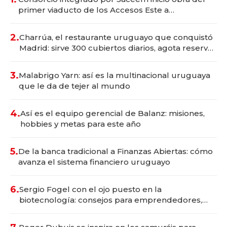
primer viaducto de los Accesos Este a
Montevideo; inversión total asciende a US$ 54
millones
2.
Charrúa, el restaurante uruguayo que conquistó
Madrid: sirve 300 cubiertos diarios, agota reservas
con un mes de anticipación y prepara apertura
3.
Malabrigo Yarn: así es la multinacional uruguaya
que le da de tejer al mundo
4.
Así es el equipo gerencial de Balanz: misiones,
hobbies y metas para este año
5.
De la banca tradicional a Finanzas Abiertas: cómo
avanza el sistema financiero uruguayo
6.
Sergio Fogel con el ojo puesto en la
biotecnología: consejos para emprendedores,
oportunidades de inversión y el rol de la IA