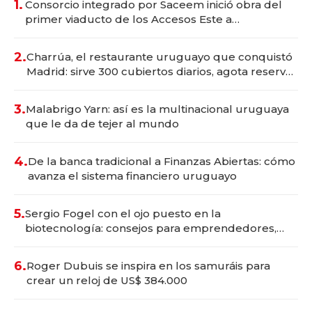
1.
Consorcio integrado por Saceem inició obra del
primer viaducto de los Accesos Este a
Montevideo; inversión total asciende a US$ 54
millones
2.
Charrúa, el restaurante uruguayo que conquistó
Madrid: sirve 300 cubiertos diarios, agota reservas
con un mes de anticipación y prepara apertura
3.
Malabrigo Yarn: así es la multinacional uruguaya
que le da de tejer al mundo
4.
De la banca tradicional a Finanzas Abiertas: cómo
avanza el sistema financiero uruguayo
5.
Sergio Fogel con el ojo puesto en la
biotecnología: consejos para emprendedores,
oportunidades de inversión y el rol de la IA
6.
Roger Dubuis se inspira en los samuráis para
crear un reloj de US$ 384.000