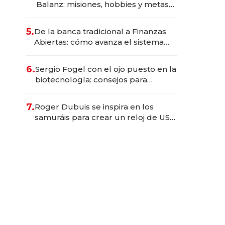
Balanz: misiones, hobbies y metas
para este año
5.
De la banca tradicional a Finanzas
Abiertas: cómo avanza el sistema
financiero uruguayo
6.
Sergio Fogel con el ojo puesto en la
biotecnología: consejos para
emprendedores, oportunidades de
inversión y el rol de la IA
7.
Roger Dubuis se inspira en los
samuráis para crear un reloj de US$
384.000