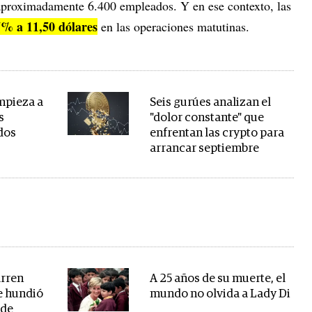
 aproximadamente 6.400 empleados. Y en ese contexto, las
7% a 11,50 dólares
en las operaciones matutinas.
mpieza a
Seis gurúes analizan el
s
"dolor constante" que
ados
enfrentan las crypto para
arrancar septiembre
rren
A 25 años de su muerte, el
ue hundió
mundo no olvida a Lady Di
 de