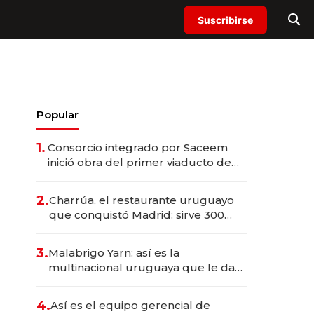
Suscribirse
Popular
1.
Consorcio integrado por Saceem
inició obra del primer viaducto de
los Accesos Este a Montevideo;
inversión total asciende a US$ 54
2.
Charrúa, el restaurante uruguayo
millones
que conquistó Madrid: sirve 300
cubiertos diarios, agota reservas
con un mes de anticipación y
3.
Malabrigo Yarn: así es la
prepara apertura
multinacional uruguaya que le da
de tejer al mundo
4.
Así es el equipo gerencial de