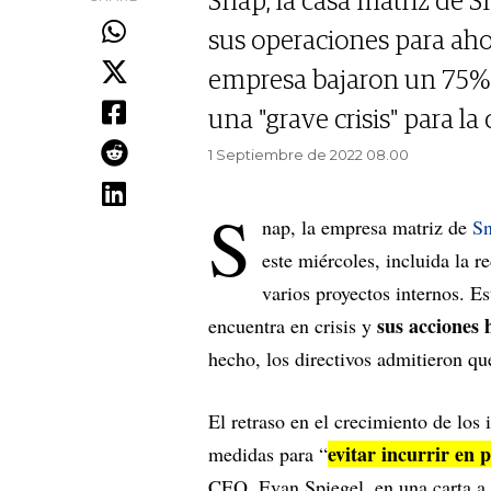
Snap, la casa matriz de 
sus operaciones para aho
empresa bajaron un 75% e
una "grave crisis" para l
1 Septiembre de 2022 08.00
S
nap, la empresa matriz de
Sn
este miércoles, incluida la 
varios proyectos internos. Es
sus acciones 
encuentra en crisis y
hecho, los directivos admitieron qu
El retraso en el crecimiento de los
evitar incurrir en 
medidas para “
CEO, Evan Spiegel, en una carta a 