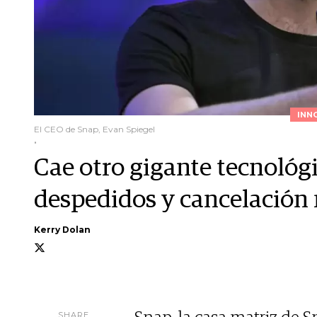
INN
El CEO de Snap, Evan Spiegel
.
Cae otro gigante tecnológ
despedidos y cancelación
Kerry Dolan
SHARE