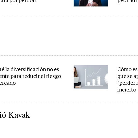
cara por perdón
peor adr
é la diversificación no es
Cómo es 
ente para reducir el riesgo
que se a
ercado
"perder 
incierto
ió Kavak