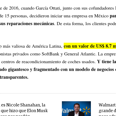
e de 2016, cuando García Ottati, junto con sus cofundadores
pa
de 15 personas, decidieron iniciar una empresa en México
 sus reparaciones mecánicas
. De esta forma, los clientes po
con un valor de US$ 8.7 m
up más valiosa de América Latina,
ionistas privados como SoftBank y General Atlantic. La empr
Y tiene la
 centros de reacondicionamiento de coches usados.
cado gigantesco y fragmentado con un modelo de negocios 
 transparentes.
 es Nicole Shanahan, la
Walmart,
 que hizo que Elon Musk
grande d