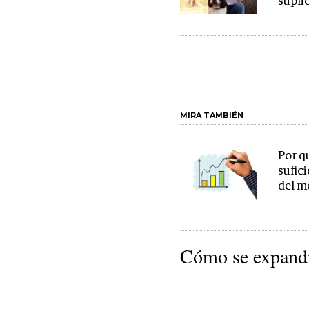
supli
MIRA TAMBIÉN
Por qu
sufici
del m
Cómo se expand