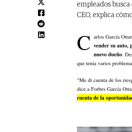
empleados busca c
CEO, explica cómo
C
arlos García Otta
vender su auto, 
nuevo dueño
. De
que tenía varios problem
“Me di cuenta de los ries
dice a Forbes García Ott
cuenta de la oportunida