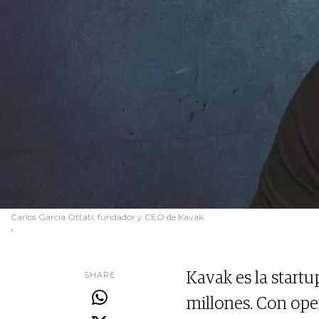
Carlos García Ottati, fundador y CEO de Kavak.
.
SHARE
Kavak es la startu
millones. Con oper