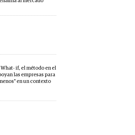
enalina al mercado
What- if, el método en el
poyan las empresas para
menos" en un contexto