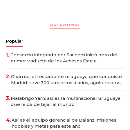
MAS NOTICIAS
Popular
1.
Consorcio integrado por Saceem inició obra del
primer viaducto de los Accesos Este a
Montevideo; inversión total asciende a US$ 54
millones
2.
Charrúa, el restaurante uruguayo que conquistó
Madrid: sirve 300 cubiertos diarios, agota reservas
con un mes de anticipación y prepara apertura
3.
Malabrigo Yarn: así es la multinacional uruguaya
que le da de tejer al mundo
4.
Así es el equipo gerencial de Balanz: misiones,
hobbies y metas para este año