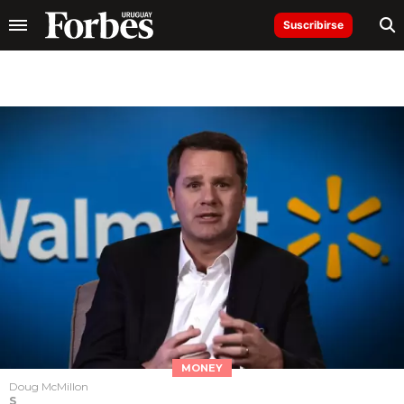
Suscribirse
MONEY
Doug McMillon
S