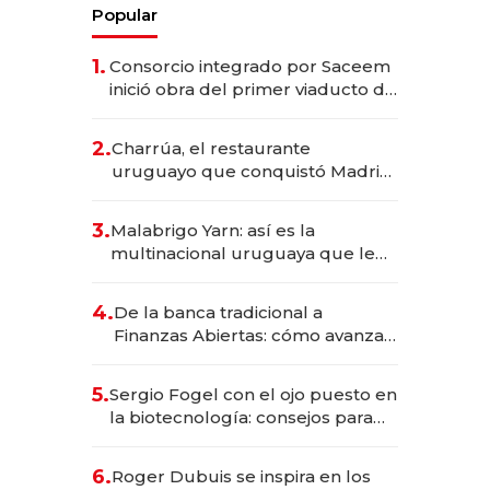
Popular
1.
Consorcio integrado por Saceem
inició obra del primer viaducto de
los Accesos Este a Montevideo;
inversión total asciende a US$ 54
2.
Charrúa, el restaurante
millones
uruguayo que conquistó Madrid:
sirve 300 cubiertos diarios, agota
reservas con un mes de
3.
Malabrigo Yarn: así es la
anticipación y prepara apertura
multinacional uruguaya que le
da de tejer al mundo
4.
De la banca tradicional a
Finanzas Abiertas: cómo avanza
el sistema financiero uruguayo
5.
Sergio Fogel con el ojo puesto en
la biotecnología: consejos para
emprendedores, oportunidades
de inversión y el rol de la IA
6.
Roger Dubuis se inspira en los