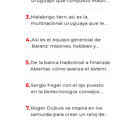
uruguayo que conquistó Madrid:
sirve 300 cubiertos diarios, agota
reservas con un mes de
3.
Malabrigo Yarn: así es la
anticipación y prepara apertura
multinacional uruguaya que le
da de tejer al mundo
4.
Así es el equipo gerencial de
Balanz: misiones, hobbies y
metas para este año
5.
De la banca tradicional a Finanzas
Abiertas: cómo avanza el sistema
financiero uruguayo
6.
Sergio Fogel con el ojo puesto
en la biotecnología: consejos
para emprendedores,
oportunidades de inversión y el
7.
Roger Dubuis se inspira en los
rol de la IA
samuráis para crear un reloj de
US$ 384.000