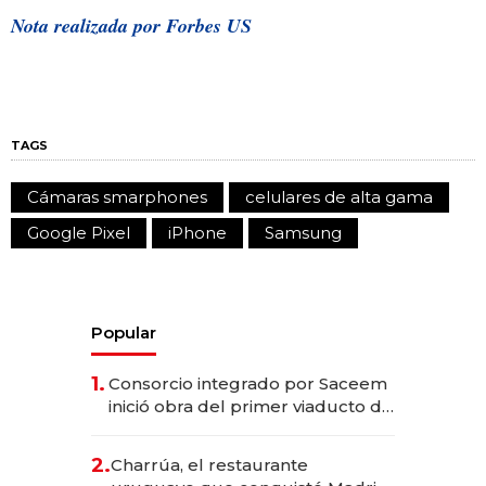
Nota realizada por Forbes US
TAGS
Cámaras smarphones
celulares de alta gama
Google Pixel
iPhone
Samsung
Popular
1.
Consorcio integrado por Saceem
inició obra del primer viaducto de
los Accesos Este a Montevideo;
inversión total asciende a US$ 54
2.
Charrúa, el restaurante
millones