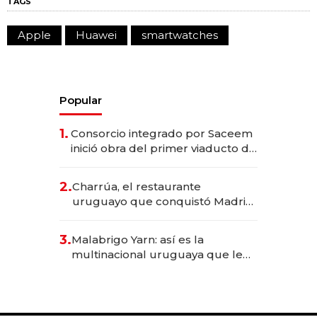
TAGS
Apple
Huawei
smartwatches
Popular
1.
Consorcio integrado por Saceem
inició obra del primer viaducto de
los Accesos Este a Montevideo;
inversión total asciende a US$ 54
2.
Charrúa, el restaurante
millones
uruguayo que conquistó Madrid:
sirve 300 cubiertos diarios, agota
reservas con un mes de
3.
Malabrigo Yarn: así es la
anticipación y prepara apertura
multinacional uruguaya que le
da de tejer al mundo