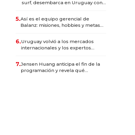
surf, desembarca en Uruguay con
operación directa y una inversión
inicial cercana al millón de dólares
5.
Así es el equipo gerencial de
Balanz: misiones, hobbies y metas
para este año
6.
Uruguay volvió a los mercados
internacionales y los expertos
destacan la “confianza” como el
gran activo
7.
Jensen Huang anticipa el fin de la
programación y revela qué
aprender para trabajar con IA