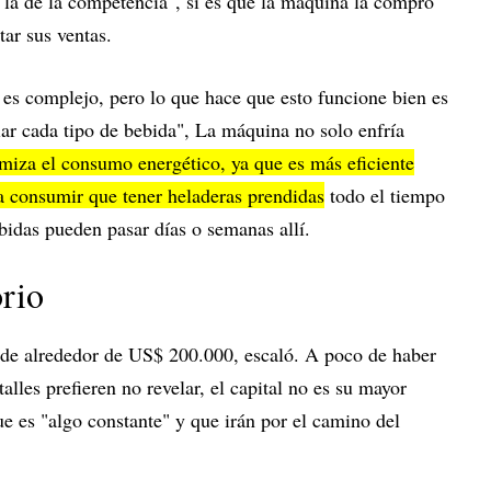
ar la de la competencia", si es que la máquina la compró
ar sus ventas.
 es complejo, pero lo que hace que esto funcione bien es
iar cada tipo de bebida", La máquina no solo enfría
miza el consumo energético, ya que es más eficiente
 a consumir que tener heladeras prendidas
todo el tiempo
ebidas pueden pasar días o semanas allí.
orio
de alrededor de US$ 200.000, escaló. A poco de haber
lles prefieren no revelar, el capital no es su mayor
e es "algo constante" y que irán por el camino del