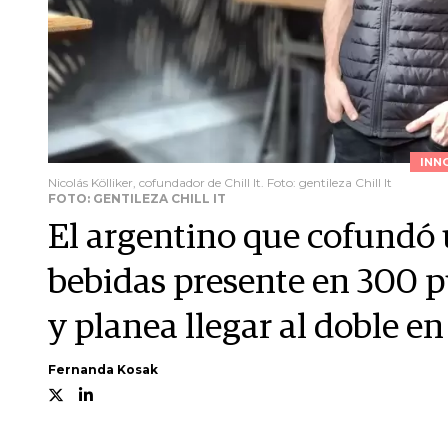
INN
Nicolás Kölliker, cofundador de Chill It. Foto: gentileza Chill It
FOTO: GENTILEZA CHILL IT
El argentino que cofundó u
bebidas presente en 300 
y planea llegar al doble e
Fernanda Kosak