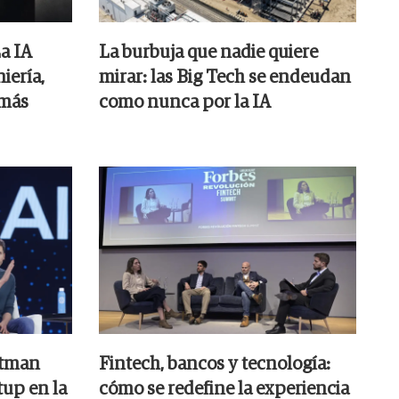
La IA
La burbuja que nadie quiere
iería,
mirar: las Big Tech se endeudan
 más
como nunca por la IA
ltman
Fintech, bancos y tecnología:
tup en la
cómo se redefine la experiencia