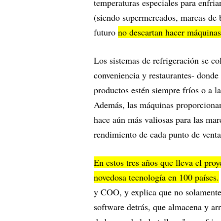
temperaturas especiales para enfria
(siendo supermercados, marcas de be
futuro
no descartan hacer máquinas
Los sistemas de refrigeración se co
conveniencia y restaurantes- donde
productos estén siempre fríos o a l
Además, las máquinas proporcionan d
hace aún más valiosas para las mar
rendimiento de cada punto de venta
En estos tres años que lleva el proy
novedosa tecnología en 100 países.
y COO, y explica que no solamente 
software detrás, que almacena y ar