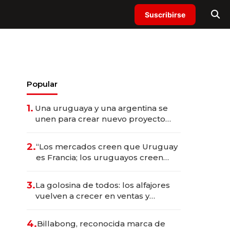
Suscribirse
Popular
1.
Una uruguaya y una argentina se
unen para crear nuevo proyecto
sustentable en Maldonado con
inversión de US$ 800.000
2.
“Los mercados creen que Uruguay
es Francia; los uruguayos creen
que es el Congo”: la crítica del
presidente del BCU al
3.
La golosina de todos: los alfajores
conservadurismo financiero
vuelven a crecer en ventas y
volumen, pero el cambio más
profundo está en el perfil del
4.
Billabong, reconocida marca de
consumidor