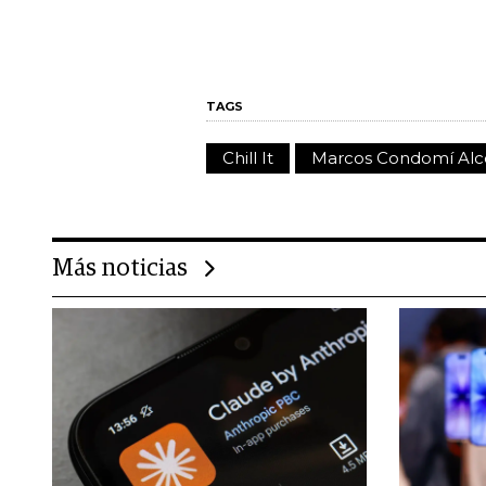
TAGS
Chill It
Marcos Condomí Alc
Más noticias