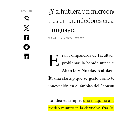
SHARE
¿Y si hubiera un microon
tres emprendedores crear
uruguayo.
23 Abril de 2025 09.02
E
ran compañeros de facultad 
problema: la bebida nunca e
Alcorta
Nicolás Kölliker
y
It
, una startup que se gestó como te
innovación en el ámbito del "consu
La idea es simple:
una máquina a la
medio minuto te la devuelve fría (o 