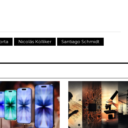
orta
Nicolás Kölliker
Santiago Schmidt