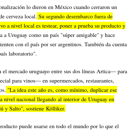
ionalización lo dieron en México cuando cerraron un
e cerveza local.
Su segundo desembarco fuera de
vo a nivel local es testear, poner a prueba su producto y
aca a Uruguay como un país "súper amigable" y hace
 sienten con el país por ser argentinos. También da cuenta
aís laboratorio".
 el mercado uruguayo entre sus dos líneas Artica— para
cial para vinos— en supermercados, restaurantes,
os.
"La idea este año es, como mínimo, duplicar ese
 nivel nacional llegando al interior de Uruguay en
y Salto", sostiene Kölliker.
roducto puede usarse en todo el mundo por lo que el