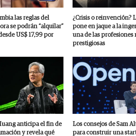
mbia las reglas del
¿Crisis o reinvención? 
ora se podrán “alquilar”
pone en jaque a la ingen
desde US$ 17,99 por
una de las profesiones
prestigiosas
uang anticipa el fin de
Los consejos de Sam A
amación y revela qué
para construir una star