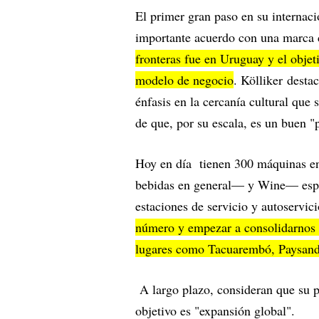
El primer gran paso en su internac
importante acuerdo con una marca d
fronteras fue en Uruguay y el objeti
modelo de negocio
. Kölliker dest
énfasis en la cercanía cultural que
de que, por su escala, es un buen "p
Hoy en día tienen 300 máquinas en
bebidas en general— y Wine— espe
estaciones de servicio y autoservici
número y empezar a consolidarnos a
lugares como Tacuarembó, Paysandú 
A largo plazo, consideran que su p
objetivo es "expansión global".