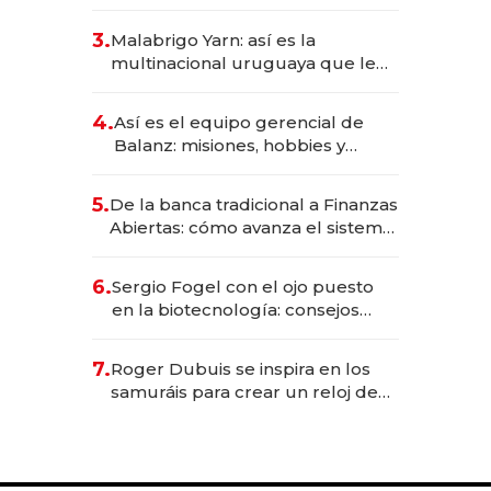
sirve 300 cubiertos diarios, agota
reservas con un mes de
3.
Malabrigo Yarn: así es la
anticipación y prepara apertura
multinacional uruguaya que le
da de tejer al mundo
4.
Así es el equipo gerencial de
Balanz: misiones, hobbies y
metas para este año
5.
De la banca tradicional a Finanzas
Abiertas: cómo avanza el sistema
financiero uruguayo
6.
Sergio Fogel con el ojo puesto
en la biotecnología: consejos
para emprendedores,
oportunidades de inversión y el
7.
Roger Dubuis se inspira en los
rol de la IA
samuráis para crear un reloj de
US$ 384.000