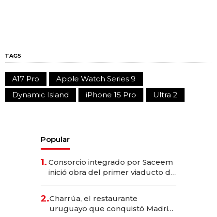
TAGS
A17 Pro
Apple Watch Series 9
Dynamic Island
iPhone 15 Pro
Ultra 2
Popular
1.
Consorcio integrado por Saceem
inició obra del primer viaducto de
los Accesos Este a Montevideo;
inversión total asciende a US$ 54
2.
Charrúa, el restaurante
millones
uruguayo que conquistó Madrid: