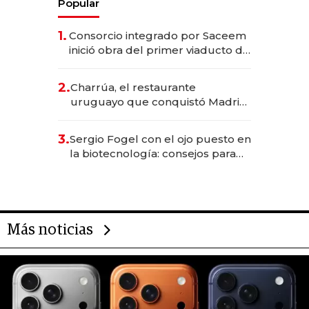
Popular
1.
Consorcio integrado por Saceem
inició obra del primer viaducto de
los Accesos Este a Montevideo;
inversión total asciende a US$ 54
2.
Charrúa, el restaurante
millones
uruguayo que conquistó Madrid:
sirve 300 cubiertos diarios, agota
reservas con un mes de
3.
Sergio Fogel con el ojo puesto en
anticipación y prepara apertura
la biotecnología: consejos para
emprendedores, oportunidades
de inversión y el rol de la IA
Más noticias