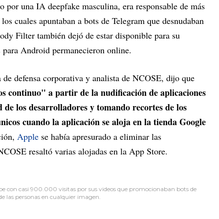
do por una IA deepfake masculina, era responsable de más
e los cuales apuntaban a bots de Telegram que desnudaban
dy Filter también dejó de estar disponible para su
s para Android permanecieron online.
a de defensa corporativa y analista de NCOSE, dijo que
os continuo" a partir de la nudificación de aplicaciones
 de los desarrolladores y tomando recortes de los
nicos cuando la aplicación se aloja en la tienda Google
ción,
Apple
se había apresurado a eliminar las
NCOSE resaltó varias alojadas en la App Store.
be con casi 900.000 visitas por sus videos que promocionaban bots de
de las personas en cualquier imagen.