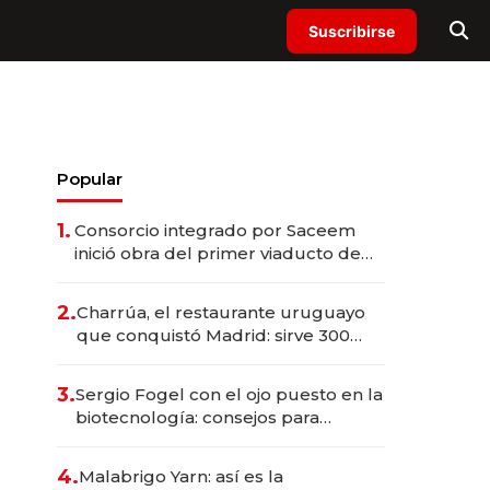
Suscribirse
Popular
1.
Consorcio integrado por Saceem
inició obra del primer viaducto de
los Accesos Este a Montevideo;
inversión total asciende a US$ 54
2.
Charrúa, el restaurante uruguayo
millones
que conquistó Madrid: sirve 300
cubiertos diarios, agota reservas
con un mes de anticipación y
3.
Sergio Fogel con el ojo puesto en la
prepara apertura
biotecnología: consejos para
emprendedores, oportunidades de
inversión y el rol de la IA
4.
Malabrigo Yarn: así es la