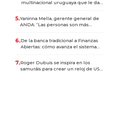
multinacional uruguaya que le da
de tejer al mundo
5.
Yaninna Mella, gerente general de
ANDA: “Las personas son más
importantes que los problemas”
6.
De la banca tradicional a Finanzas
Abiertas: cómo avanza el sistema
financiero uruguayo
7.
Roger Dubuis se inspira en los
samuráis para crear un reloj de US$
384.000