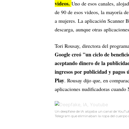
videos.
Uno de esos canales, aloja
de 90 de esos videos, la mayoría d
a mujeres. La aplicación Scanner Bo
descarga, aunque otras aplicacione
Tori Rousay, directora del program
Google creó "un ciclo de benefici
aceptando dinero de la publicidad
ingresos por publicidad y pagos ú
Play
. Rousay dijo que, en compara
aplicaciones nudificadoras cuando 
Un deepfake de IA alojaba un canal de YouTu
Telegram que eliminaban la ropa del cuerpo 