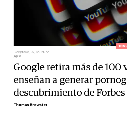
INN
Deepfake, IA, Youtube
AFP
Google retira más de 100
enseñan a generar pornogr
descubrimiento de Forbes
Thomas Brewster