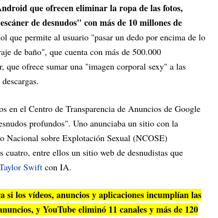
Android que ofrecen eliminar la ropa de las fotos,
n escáner de desnudos" con más de 10 millones de
ol que permite al usuario "pasar un dedo por encima de lo
traje de baño", que cuenta con más de 500.000
r, que ofrece sumar una "imagen corporal sexy" a las
 descargas.
os en el Centro de Transparencia de Anuncios de Google
esnudos profundos". Uno anunciaba un sitio con la
ro Nacional sobre Explotación Sexual (NCOSE)
 cuatro, entre ellos un sitio web de desnudistas que
Taylor Swift
con IA.
si los vídeos, anuncios y aplicaciones incumplían las
7 anuncios, y YouTube eliminó 11 canales y más de 120