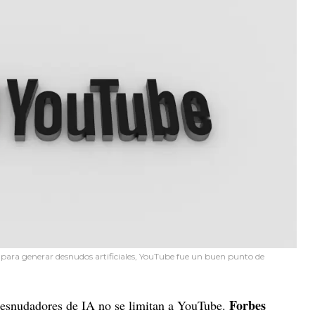
IA para generar desnudos artificiales, YouTube fue un buen punto de
Forbes
esnudadores de IA no se limitan a YouTube.