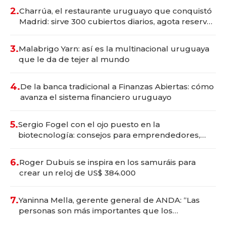
millones
2.
Charrúa, el restaurante uruguayo que conquistó
Madrid: sirve 300 cubiertos diarios, agota reservas
con un mes de anticipación y prepara apertura
3.
Malabrigo Yarn: así es la multinacional uruguaya
que le da de tejer al mundo
4.
De la banca tradicional a Finanzas Abiertas: cómo
avanza el sistema financiero uruguayo
5.
Sergio Fogel con el ojo puesto en la
biotecnología: consejos para emprendedores,
oportunidades de inversión y el rol de la IA
6.
Roger Dubuis se inspira en los samuráis para
crear un reloj de US$ 384.000
7.
Yaninna Mella, gerente general de ANDA: “Las
personas son más importantes que los
problemas”