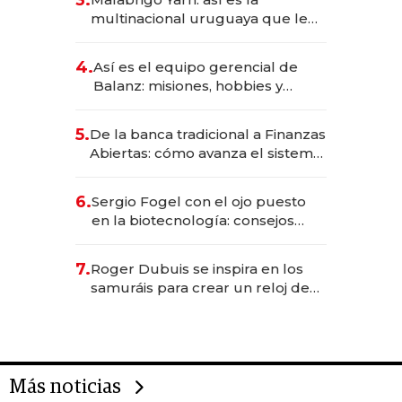
3.
anticipación y prepara apertura
multinacional uruguaya que le
da de tejer al mundo
4.
Así es el equipo gerencial de
Balanz: misiones, hobbies y
metas para este año
5.
De la banca tradicional a Finanzas
Abiertas: cómo avanza el sistema
financiero uruguayo
6.
Sergio Fogel con el ojo puesto
en la biotecnología: consejos
para emprendedores,
oportunidades de inversión y el
7.
Roger Dubuis se inspira en los
rol de la IA
samuráis para crear un reloj de
US$ 384.000
Más noticias