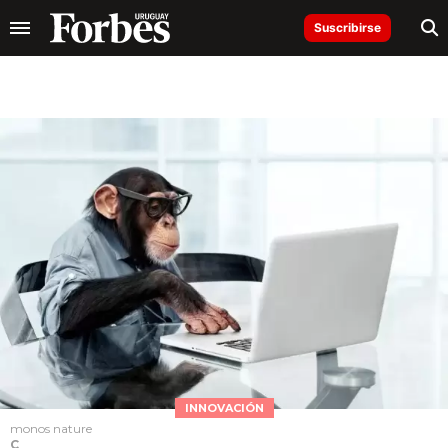
Suscribirse
INNOVACIÓN
monos nature
C