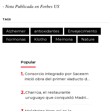
- Nota Publicada en Forbes US
TAGS
Alzheimer
antioxidantes
Envejecimiento
hormonas
Klotho
Memoria
Nature
Popular
1.
Consorcio integrado por Saceem
inició obra del primer viaducto de
los Accesos Este a Montevideo;
inversión total asciende a US$ 54
2.
Charrúa, el restaurante
millones
uruguayo que conquistó Madrid:
sirve 300 cubiertos diarios, agota
reservas con un mes de
Malabrigo Yarn: así es la