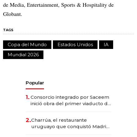
de Media, Entertainment, Sports & Hospitality de
Globant.
TAGS
Copa del Mundo
Estados Unidos
IA
Mundial 2026
Popular
1.
Consorcio integrado por Saceem
inició obra del primer viaducto de
los Accesos Este a Montevideo;
inversión total asciende a US$ 54
2.
Charrúa, el restaurante
millones
uruguayo que conquistó Madrid:
sirve 300 cubiertos diarios, agota