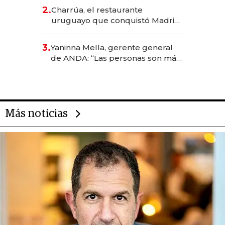
inversión total asciende a US$ 54
2.
Charrúa, el restaurante
millones
uruguayo que conquistó Madrid:
sirve 300 cubiertos diarios, agota
reservas con un mes de
3.
Yaninna Mella, gerente general
anticipación y prepara apertura
de ANDA: “Las personas son más
importantes que los problemas”
Más noticias