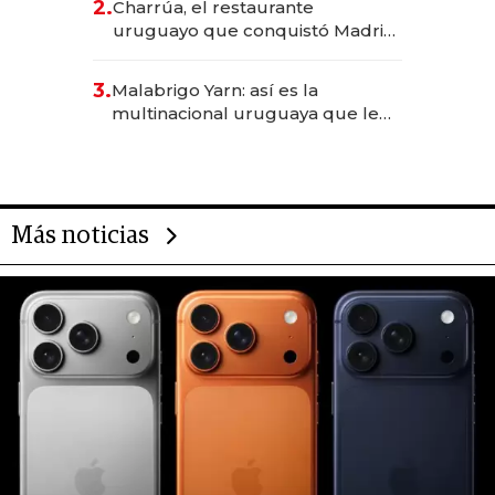
2.
Charrúa, el restaurante
millones
uruguayo que conquistó Madrid:
sirve 300 cubiertos diarios, agota
reservas con un mes de
3.
Malabrigo Yarn: así es la
anticipación y prepara apertura
multinacional uruguaya que le
da de tejer al mundo
Más noticias