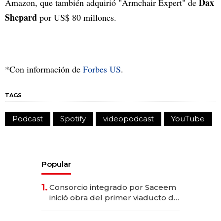
Dax
Amazon, que también adquirió "Armchair Expert" de
Shepard
por US$ 80 millones.
*Con información de
Forbes US
.
TAGS
Podcast
Spotify
videopodcast
YouTube
Popular
1.
Consorcio integrado por Saceem
inició obra del primer viaducto de
los Accesos Este a Montevideo;
inversión total asciende a US$ 54