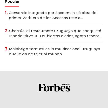
Popular
1.
Consorcio integrado por Saceem inició obra del
primer viaducto de los Accesos Este a
Montevideo; inversión total asciende a US$ 54
millones
2.
Charrúa, el restaurante uruguayo que conquistó
Madrid: sirve 300 cubiertos diarios, agota reservas
con un mes de anticipación y prepara apertura
3.
Malabrigo Yarn: así es la multinacional uruguaya
que le da de tejer al mundo