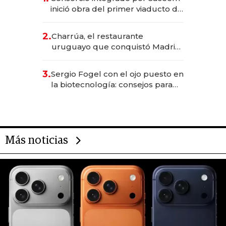
inició obra del primer viaducto de
los Accesos Este a Montevideo;
inversión total asciende a US$ 54
2.
Charrúa, el restaurante
millones
uruguayo que conquistó Madrid:
sirve 300 cubiertos diarios, agota
reservas con un mes de
3.
Sergio Fogel con el ojo puesto en
anticipación y prepara apertura
la biotecnología: consejos para
emprendedores, oportunidades
de inversión y el rol de la IA
Más noticias