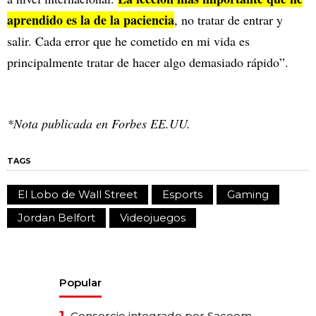
aprendido es la de la paciencia
, no tratar de entrar y
salir. Cada error que he cometido en mi vida es
principalmente tratar de hacer algo demasiado rápido”.
*Nota publicada en Forbes EE.UU.
TAGS
El Lobo de Wall Street
Esports
Gaming
Jordan Belfort
Videojuegos
Popular
1.
Consorcio integrado por Saceem