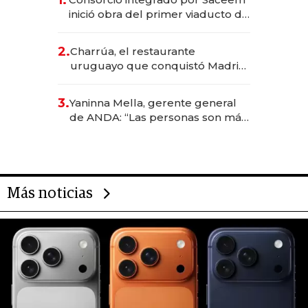
inició obra del primer viaducto de
los Accesos Este a Montevideo;
inversión total asciende a US$ 54
2.
Charrúa, el restaurante
millones
uruguayo que conquistó Madrid:
sirve 300 cubiertos diarios, agota
reservas con un mes de
3.
Yaninna Mella, gerente general
anticipación y prepara apertura
de ANDA: “Las personas son más
importantes que los problemas”
Más noticias