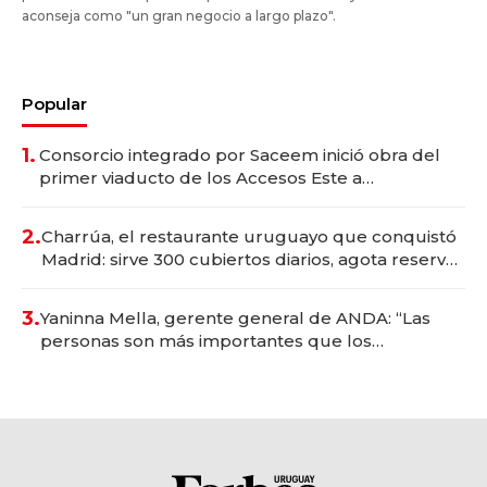
aconseja como "un gran negocio a largo plazo".
Popular
1.
Consorcio integrado por Saceem inició obra del
primer viaducto de los Accesos Este a
Montevideo; inversión total asciende a US$ 54
millones
2.
Charrúa, el restaurante uruguayo que conquistó
Madrid: sirve 300 cubiertos diarios, agota reservas
con un mes de anticipación y prepara apertura
3.
Yaninna Mella, gerente general de ANDA: “Las
personas son más importantes que los
problemas”