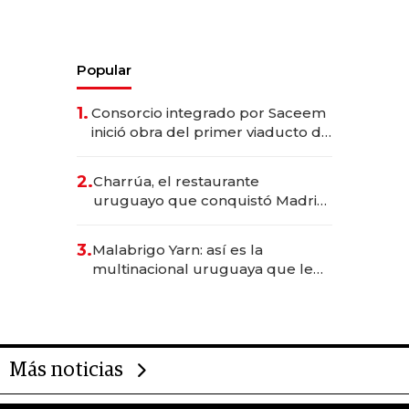
Popular
1.
Consorcio integrado por Saceem
inició obra del primer viaducto de
los Accesos Este a Montevideo;
inversión total asciende a US$ 54
2.
Charrúa, el restaurante
millones
uruguayo que conquistó Madrid:
sirve 300 cubiertos diarios, agota
reservas con un mes de
3.
Malabrigo Yarn: así es la
anticipación y prepara apertura
multinacional uruguaya que le
da de tejer al mundo
Más noticias