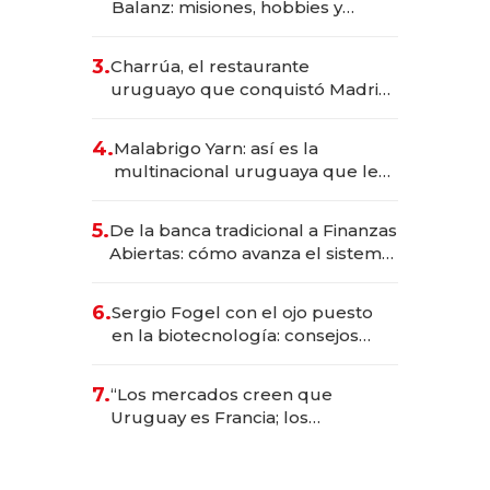
Balanz: misiones, hobbies y
metas para este año
3.
Charrúa, el restaurante
uruguayo que conquistó Madrid:
sirve 300 cubiertos diarios, agota
reservas con un mes de
4.
Malabrigo Yarn: así es la
anticipación y prepara apertura
multinacional uruguaya que le
da de tejer al mundo
5.
De la banca tradicional a Finanzas
Abiertas: cómo avanza el sistema
financiero uruguayo
6.
Sergio Fogel con el ojo puesto
en la biotecnología: consejos
para emprendedores,
oportunidades de inversión y el
7.
“Los mercados creen que
rol de la IA
Uruguay es Francia; los
uruguayos creen que es el
Congo”: la crítica del presidente
del BCU al conservadurismo