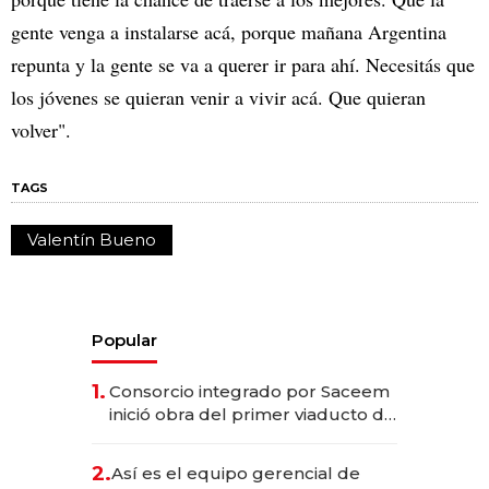
gente venga a instalarse acá, porque mañana Argentina
repunta y la gente se va a querer ir para ahí. Necesitás que
los jóvenes se quieran venir a vivir acá. Que quieran
volver".
TAGS
Valentín Bueno
Popular
1.
Consorcio integrado por Saceem
inició obra del primer viaducto de
los Accesos Este a Montevideo;
inversión total asciende a US$ 54
2.
Así es el equipo gerencial de
millones